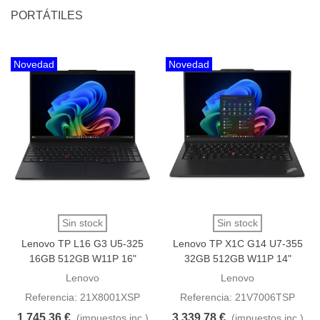
PORTÁTILES
Novedad
Novedad
Sin stock
Sin stock
Lenovo TP L16 G3 U5-325
Lenovo TP X1C G14 U7-355
16GB 512GB W11P 16"
32GB 512GB W11P 14"
Lenovo
Lenovo
Referencia: 21X8001XSP
Referencia: 21V7006TSP
1.745,36 €
3.339,78 €
(impuestos inc.)
(impuestos inc.)