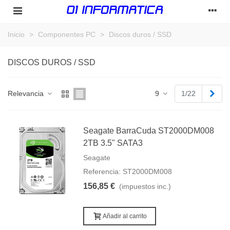
Inicio
>
Componentes PC
>
Discos duros / SSD
DISCOS DUROS / SSD
Sigu
Relevancia
9
1/22
Seagate BarraCuda ST2000DM008
2TB 3.5" SATA3
Seagate
Referencia: ST2000DM008
156,85 €
(impuestos inc.)
Añadir al carrito