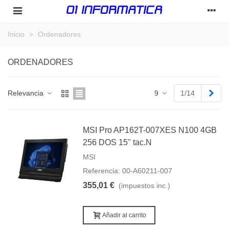
Inicio
>
Ordenadores
ORDENADORES
Sigu
Relevancia
9
1/14
MSI Pro AP162T-007XES N100 4GB
256 DOS 15" tac.N
MSI
Referencia: 00-A60211-007
355,01 €
(impuestos inc.)
Añadir al carrito