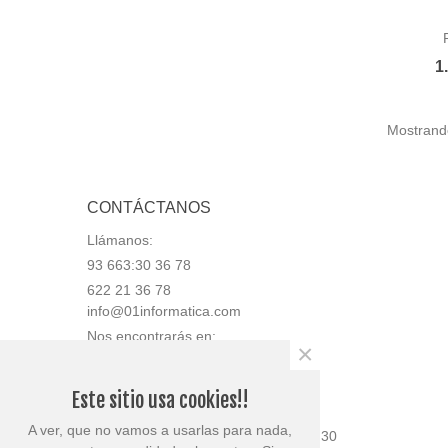
1
Mostrando
CONTÁCTANOS
Llámanos:
93 663:30 36 78
622 21 36 78
info@01informatica.com
Nos encontrarás en:
×
Av. Generalitat 50, bajos, local 2
08780 Pallejà (Barcelona)
Este sitio usa cookies!!
Tienda abierta en horario:
A ver, que no vamos a usarlas para nada,
Lunes 9:30 a 13:30 y 15:30 a 18:30