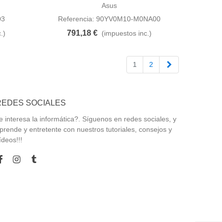
Asus
03
Referencia: 90YV0M10-M0NA00
791,18 €
.)
(impuestos inc.)
Siguiente
1
2
REDES SOCIALES
e interesa la informática?. Síguenos en redes sociales, y
prende y entretente con nuestros tutoriales, consejos y
ídeos!!!