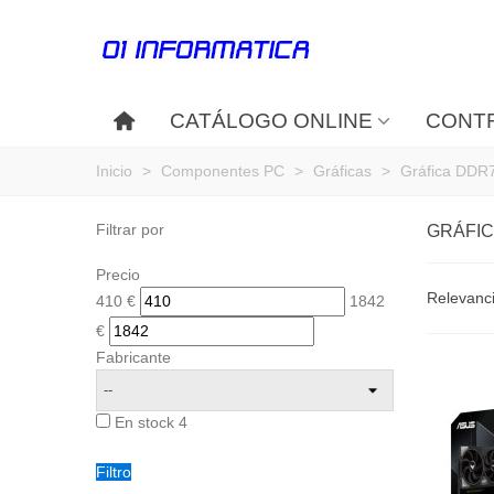
CATÁLOGO ONLINE
CONTR
Inicio
>
Componentes PC
>
Gráficas
>
Gráfica DDR
Filtrar por
GRÁFIC
Precio
Relevanc
410
€
1842
€
Fabricante
En stock
4
Filtro