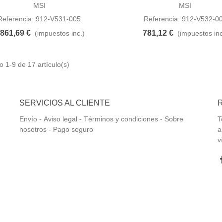
MSI
MSI
Referencia: 912-V531-005
Referencia: 912-V532-0
.861,69 €
781,12 €
(impuestos inc.)
(impuestos inc
 1-9 de 17 artículo(s)
SERVICIOS AL CLIENTE
Envío
-
Aviso legal -
Términos y condiciones -
Sobre
T
nosotros -
Pago seguro
a
v