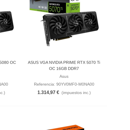
 5080 OC
ASUS VGA NVIDIA PRIME RTX 5070 Ti
Añadir al carrito
OC 16GB DDR7
Asus
NA00
Referencia: 90YV0MF0-M0NA00
1.314,97 €
c.)
(impuestos inc.)