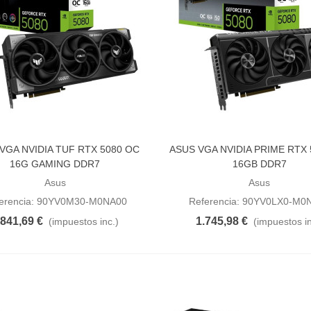
VGA NVIDIA TUF RTX 5080 OC
ASUS VGA NVIDIA PRIME RTX
dir al carrito
Añadir al carrito
16G GAMING DDR7
16GB DDR7
Asus
Asus
erencia: 90YV0M30-M0NA00
Referencia: 90YV0LX0-M0
.841,69 €
1.745,98 €
(impuestos inc.)
(impuestos in