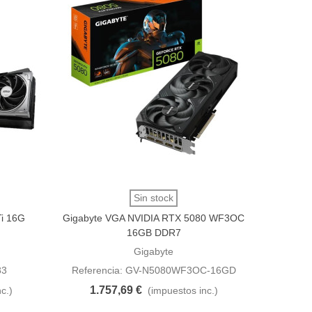
Vista rápida
Sin stock
i 16G
Gigabyte VGA NVIDIA RTX 5080 WF3OC
16GB DDR7
Gigabyte
83
Referencia: GV-N5080WF3OC-16GD
1.757,69 €
c.)
(impuestos inc.)