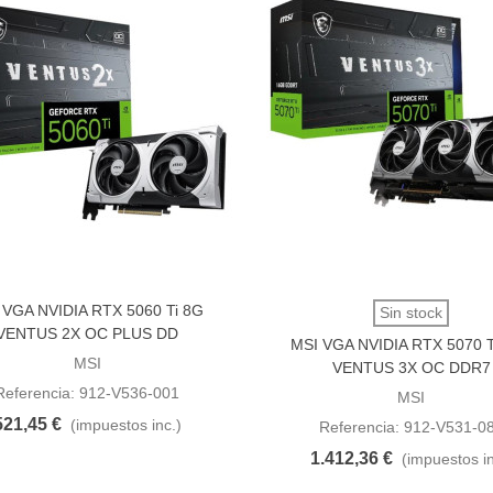
 VGA NVIDIA RTX 5060 Ti 8G
dir al carrito
Vista rápida
Sin stock
VENTUS 2X OC PLUS DD
MSI VGA NVIDIA RTX 5070 T
MSI
VENTUS 3X OC DDR7
Referencia: 912-V536-001
MSI
521,45 €
(impuestos inc.)
Referencia: 912-V531-0
1.412,36 €
(impuestos in