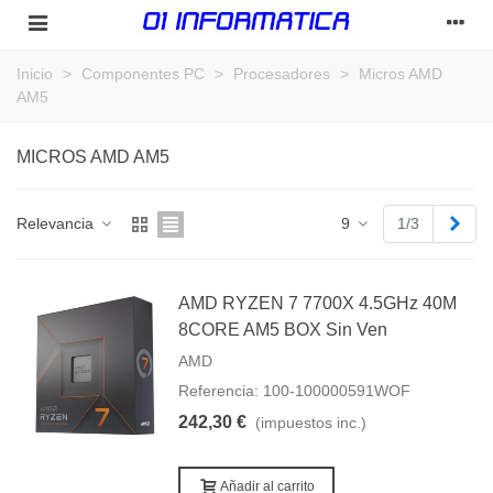
Inicio
>
Componentes PC
>
Procesadores
>
Micros AMD
AM5
MICROS AMD AM5
Sigu
Relevancia
9
1/3
AMD RYZEN 7 7700X 4.5GHz 40M
8CORE AM5 BOX Sin Ven
AMD
Referencia: 100-100000591WOF
242,30 €
(impuestos inc.)
Añadir al carrito