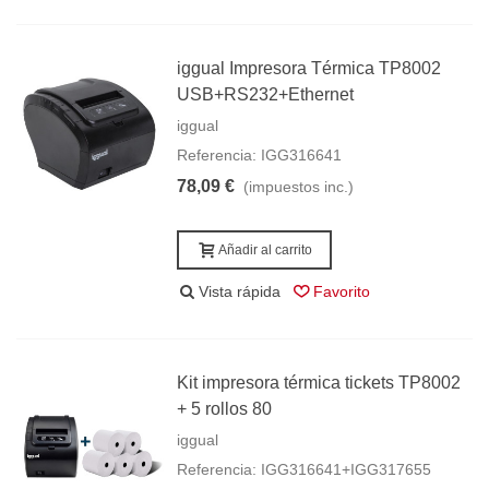
iggual Impresora Térmica TP8002
USB+RS232+Ethernet
iggual
Referencia: IGG316641
78,09 €
(impuestos inc.)
Añadir al carrito
Vista rápida
Favorito
Kit impresora térmica tickets TP8002
+ 5 rollos 80
iggual
Referencia: IGG316641+IGG317655