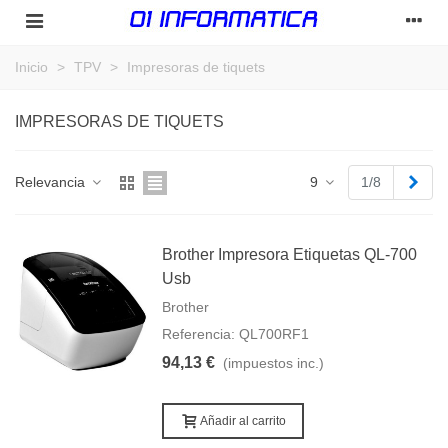
Inicio
>
TPV
>
Impresoras de tiquets
IMPRESORAS DE TIQUETS
Sigu
Relevancia
9
1/8
Brother Impresora Etiquetas QL-700
Usb
Brother
Referencia: QL700RF1
94,13 €
(impuestos inc.)
Añadir al carrito