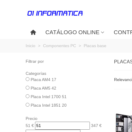
CATÁLOGO ONLINE
CONTR
Inicio
>
Componentes PC
>
Placas base
Filtrar por
PLACA
Categorías
Placa AM4
17
Relevanc
Placa AM5
42
Placa Intel 1700
51
Placa Intel 1851
20
Precio
51
€
347
€