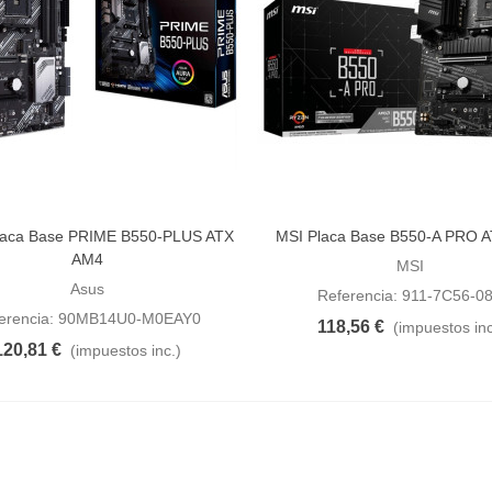
aca Base PRIME B550-PLUS ATX
MSI Placa Base B550-A PRO 
dir al carrito
Añadir al carrito
AM4
MSI
Asus
Referencia: 911-7C56-0
erencia: 90MB14U0-M0EAY0
118,56 €
(impuestos inc
120,81 €
(impuestos inc.)