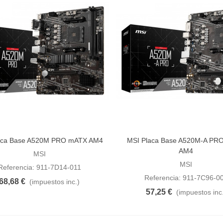
aca Base A520M PRO mATX AM4
MSI Placa Base A520M-A PR
dir al carrito
Añadir al carrito
AM4
MSI
MSI
Referencia: 911-7D14-011
Referencia: 911-7C96-0
68,68 €
(impuestos inc.)
57,25 €
(impuestos inc