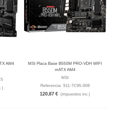
ATX AM4
MSI Placa Base B550M PRO-VDH WIFI
Añadir al carrito
mATX AM4
MSI
8S
Referencia: 911-7C95-008
.)
120,87 €
(impuestos inc.)