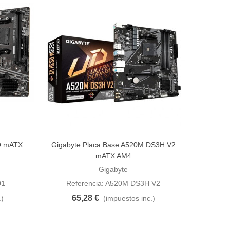
O mATX
Gigabyte Placa Base A520M DS3H V2
Añadir al carrito
mATX AM4
Gigabyte
01
Referencia: A520M DS3H V2
65,28 €
.)
(impuestos inc.)