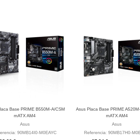
laca Base PRIME B550M-A/CSM
Asus Placa Base PRIME A520M-
dir al carrito
Añadir al carrito
mATX AM4
mATX AM4
Asus
Asus
ferencia: 90MB14I0-M0EAYC
Referencia: 90MB17H0-M0