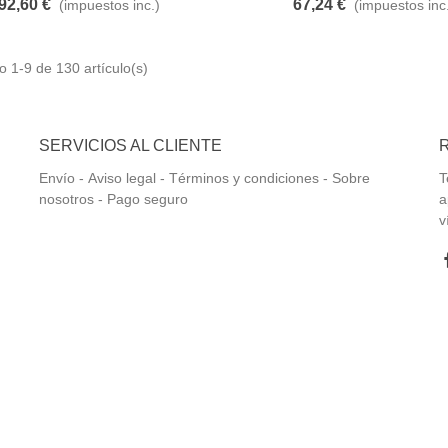
92,60 €
67,24 €
(impuestos inc.)
(impuestos inc
 1-9 de 130 artículo(s)
SERVICIOS AL CLIENTE
Envío
-
Aviso legal -
Términos y condiciones -
Sobre
T
nosotros -
Pago seguro
a
v