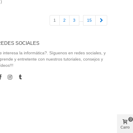
.)
Siguiente
1
2
3
…
15
REDES SOCIALES
e interesa la informática?. Síguenos en redes sociales, y
prende y entretente con nuestros tutoriales, consejos y
ídeos!!!
0
Carro