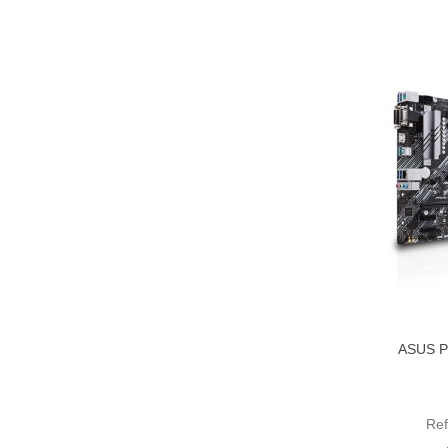
ASUS P
Aña
Re