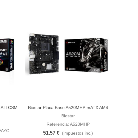
A II CSM
Biostar Placa Base A520MHP mATX AM4
Añadir al carrito
Biostar
Referencia: A520MHP
EAYC
51,57 €
(impuestos inc.)