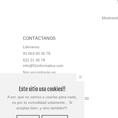
Mostrando
CONTÁCTANOS
Llámanos:
93 663:30 36 78
622 21 36 78
info@01informatica.com
Nos encontrarás en:
×
Av. Generalitat 50, bajos, local 2
08780 Pallejà (Barcelona)
Este sitio usa cookies!!
Tienda abierta en horario:
A ver, que no vamos a usarlas para nada,
Lunes 9:30 a 13:30 y 15:30 a 18:30
es por tu comodidad solamente... Si
Martes 9:30 a 13:30
aceptas bien, y sino también!!!.
Miércoles 9:30 a 13:30