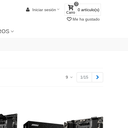
0
Iniciar sesión
0
artículo(s)
Carro
Me ha gustado
ROS
Siguiente
9
1/15