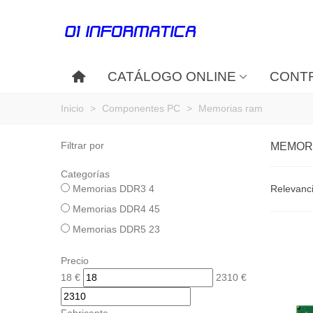
CATÁLOGO ONLINE
CONTR
Inicio
>
Componentes PC
>
Memorias ram
Filtrar por
MEMOR
Categorías
Memorias DDR3
4
Relevanc
Memorias DDR4
45
Memorias DDR5
23
Precio
18
€
2310
€