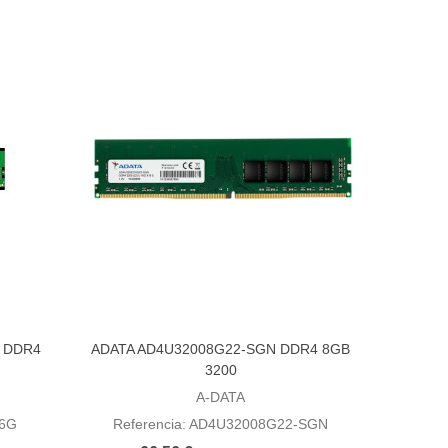
 DDR4
ADATA AD4U32008G22-SGN DDR4 8GB
Añadir al carrito
3200
A-DATA
16G
Referencia: AD4U32008G22-SGN