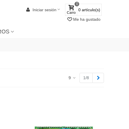
0
Iniciar sesión
0
artículo(s)
Carro
Me ha gustado
ROS
Siguiente
9
1/8