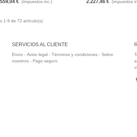
.559,04 €
2.227,46 €
(impuestos inc.)
(impuestos in
 1-9 de 72 artículo(s)
SERVICIOS AL CLIENTE
Envío
-
Aviso legal -
Términos y condiciones -
Sobre
T
nosotros -
Pago seguro
a
v