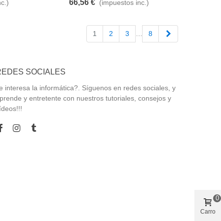
66,56 €
c.)
(impuestos inc.)
Siguiente
1
2
3
…
8
REDES SOCIALES
e interesa la informática?. Síguenos en redes sociales, y
prende y entretente con nuestros tutoriales, consejos y
ídeos!!!
0
Carro