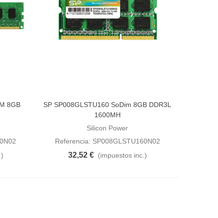
MM 8GB
SP SP008GLSTU160 SoDim 8GB DDR3L
Añadir al carrito
1600MH
Silicon Power
60N02
Referencia: SP008GLSTU160N02
32,52 €
.)
(impuestos inc.)