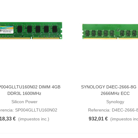
P004GLLTU160N02 DIMM 4GB
SYNOLOGY D4EC-2666-8G
dir al carrito
Añadir al carrito
DDR3L 1600MHz
2666MHz ECC
Silicon Power
Synology
erencia: SP004GLLTU160N02
Referencia: D4EC-2666-
18,33 €
932,01 €
(impuestos inc.)
(impuestos inc