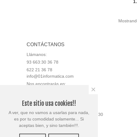
1
Mostrando
CONTÁCTANOS
Llámanos:
93 663:30 36 78
622 21 36 78
info@01informatica.com
Nos encontrarás en:
×
Av. Generalitat 50, bajos, local 2
08780 Pallejà (Barcelona)
Este sitio usa cookies!!
Tienda abierta en horario:
A ver, que no vamos a usarlas para nada,
Lunes 9:30 a 13:30 y 15:30 a 18:30
es por tu comodidad solamente... Si
Martes 9:30 a 13:30
aceptas bien, y sino también!!!.
Miércoles 9:30 a 13:30