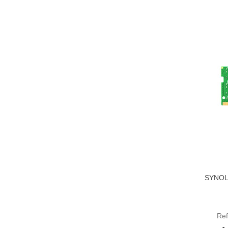
SYNOL
Aña
Re