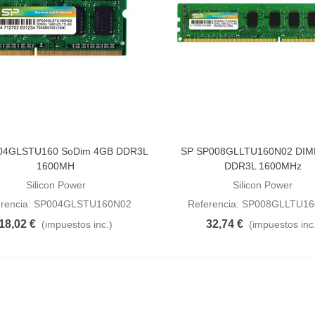
04GLSTU160 SoDim 4GB DDR3L
SP SP008GLLTU160N02 DI
dir al carrito
Añadir al carrito
1600MH
DDR3L 1600MHz
Silicon Power
Silicon Power
erencia: SP004GLSTU160N02
Referencia: SP008GLLTU1
18,02 €
32,74 €
(impuestos inc.)
(impuestos inc