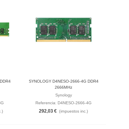
 DDR4
SYNOLOGY D4NESO-2666-4G DDR4
Añadir al carrito
2666MHz
Synology
8G
Referencia: D4NESO-2666-4G
292,03 €
.)
(impuestos inc.)