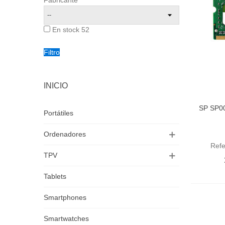
Fabricante
En stock
52
Filtro
INICIO
SP SP0
Aña
Portátiles
Ordenadores
Ref
TPV
Tablets
Smartphones
Smartwatches