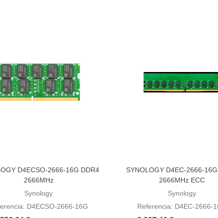
OGY D4ECSO-2666-16G DDR4
SYNOLOGY D4EC-2666-16G
dir al carrito
Añadir al carrito
2666MHz
2666MHz ECC
Synology
Synology
ferencia: D4ECSO-2666-16G
Referencia: D4EC-2666-