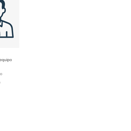
 equipo
to
)