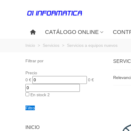
CATÁLOGO ONLINE
CONTR
Inicio
>
Servicios
>
Servicios a equipos nuevos
Filtrar por
SERVIC
Precio
Relevanc
0
€
0
€
En stock
2
Filtro
INICIO