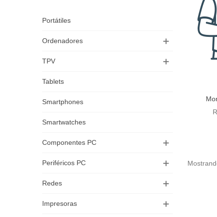
Portátiles
Ordenadores
TPV
Tablets
Mon
Aña
Smartphones
R
Smartwatches
Componentes PC
Periféricos PC
Mostrando
Redes
Impresoras