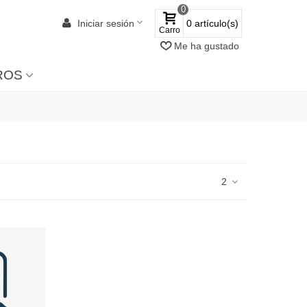
0
Iniciar sesión
0
artículo(s)
Carro
Me ha gustado
ROS
2