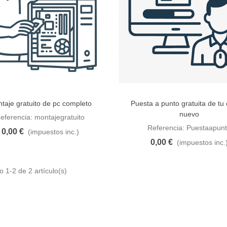
taje gratuito de pc completo
Puesta a punto gratuita de tu
dir al carrito
Añadir al carrito
nuevo
eferencia: montajegratuito
Referencia: Puestaapun
0,00 €
(impuestos inc.)
0,00 €
(impuestos inc.
 1-2 de 2 artículo(s)