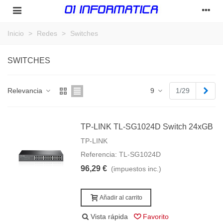
Inicio
>
Redes
>
Switches
SWITCHES
Sigu
Relevancia
9
1/29
TP-LINK TL-SG1024D Switch 24xGB
TP-LINK
Referencia: TL-SG1024D
96,29 €
(impuestos inc.)
Añadir al carrito
Vista rápida
Favorito