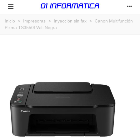
Inicio
>
Impresoras
>
Inyección sin fax
>
Canon Multifunción
Pixma TS3550I Wifi Negra