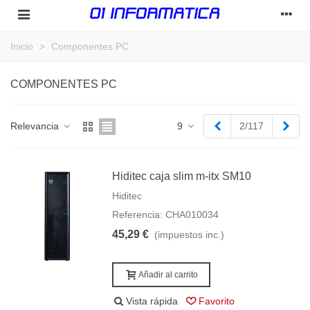
Inicio
>
Componentes PC
COMPONENTES PC
Anterior
Sigu
Relevancia
9
2/117
Hiditec caja slim m-itx SM10
Hiditec
Referencia: CHA010034
45,29 €
(impuestos inc.)
Añadir al carrito
Vista rápida
Favorito