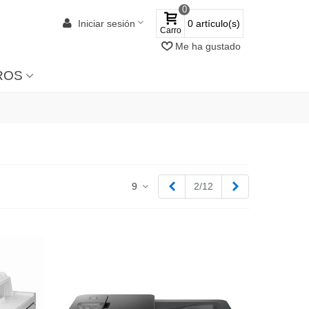
0
Iniciar sesión
0
artículo(s)
Carro
Me ha gustado
ROS
Anterior
Siguiente
9
2/12