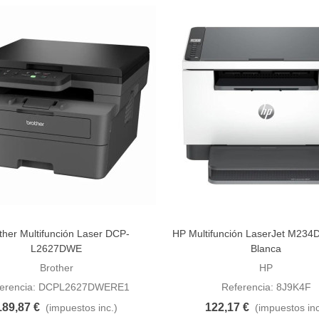
ther Multifunción Laser DCP-
HP Multifunción LaserJet M234D
dir al carrito
Añadir al carrito
L2627DWE
Blanca
Brother
HP
ferencia: DCPL2627DWERE1
Referencia: 8J9K4F
189,87 €
122,17 €
(impuestos inc.)
(impuestos inc