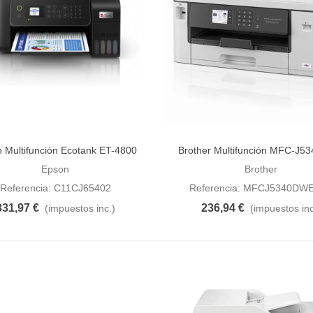
 Multifunción Ecotank ET-4800
Brother Multifunción MFC-J
dir al carrito
Añadir al carrito
Epson
Brother
Referencia: C11CJ65402
Referencia: MFCJ5340DW
331,97 €
236,94 €
(impuestos inc.)
(impuestos inc