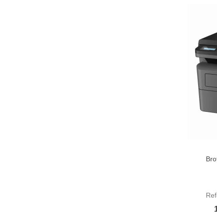
Bro
Aña
Re