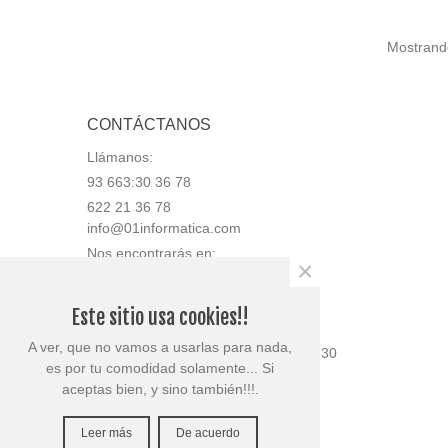
Mostrando
CONTÁCTANOS
Llámanos:
93 663:30 36 78
622 21 36 78
info@01informatica.com
Nos encontrarás en:
×
Av. Generalitat 50, bajos, local 2
08780 Pallejà (Barcelona)
Este sitio usa cookies!!
Tienda abierta en horario:
A ver, que no vamos a usarlas para nada,
Lunes 9:30 a 13:30 y 15:30 a 18:30
es por tu comodidad solamente... Si
Martes 9:30 a 13:30
aceptas bien, y sino también!!!.
Miércoles 9:30 a 13:30
Jueves 9:30 a 13:30
Leer más
De acuerdo