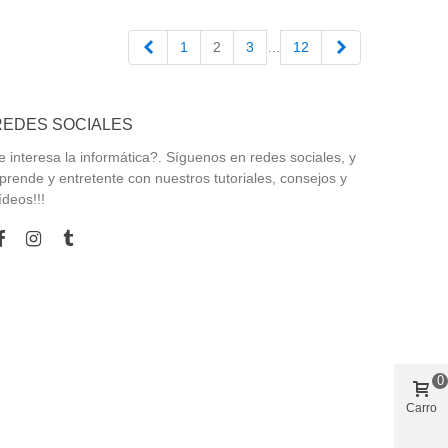
Anterior
Siguiente
1
2
3
…
12
REDES SOCIALES
e interesa la informática?. Síguenos en redes sociales, y
prende y entretente con nuestros tutoriales, consejos y
ídeos!!!
0
Carro