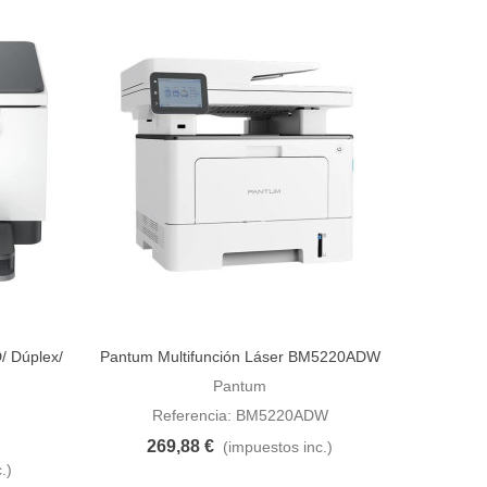
/ Dúplex/
Pantum Multifunción Láser BM5220ADW
Añadir al carrito
Pantum
Referencia: BM5220ADW
269,88 €
(impuestos inc.)
.)