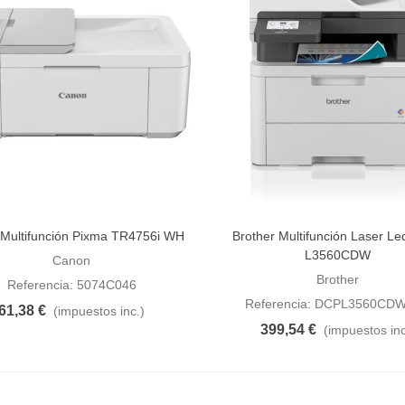
Multifunción Pixma TR4756i WH
Brother Multifunción Laser L
dir al carrito
Añadir al carrito
L3560CDW
Canon
Brother
Referencia: 5074C046
Referencia: DCPL3560CD
61,38 €
(impuestos inc.)
399,54 €
(impuestos inc