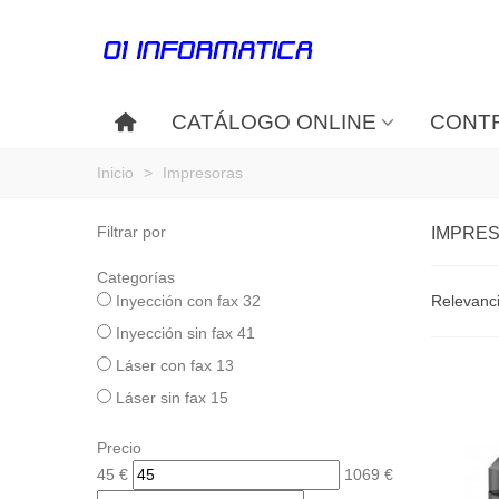
CATÁLOGO ONLINE
CONTR
Inicio
>
Impresoras
Filtrar por
IMPRE
Categorías
Inyección con fax
32
Relevanc
Inyección sin fax
41
Láser con fax
13
Láser sin fax
15
Precio
45
€
1069
€