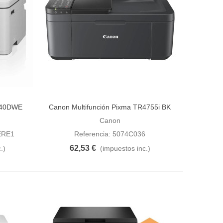
5340DWE
Canon Multifunción Pixma TR4755i BK
Añadir al carrito
Canon
ERE1
Referencia: 5074C036
62,53 €
.)
(impuestos inc.)