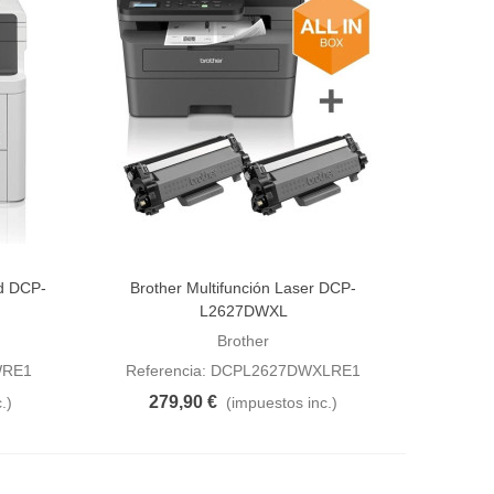
ed DCP-
Brother Multifunción Laser DCP-
Añadir al carrito
L2627DWXL
Brother
WRE1
Referencia: DCPL2627DWXLRE1
279,90 €
.)
(impuestos inc.)